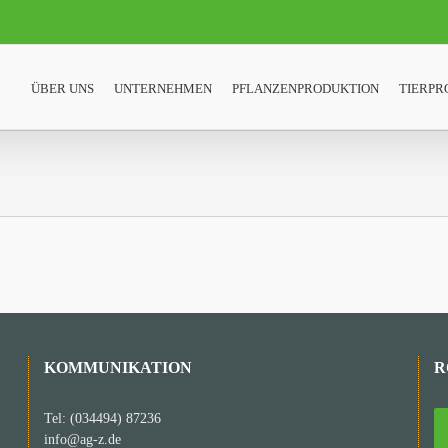
ÜBER UNS
UNTERNEHMEN
PFLANZENPRODUKTION
TIERPR
KOMMUNIKATION
R
Tel: (034494) 87236
info@ag-z.de