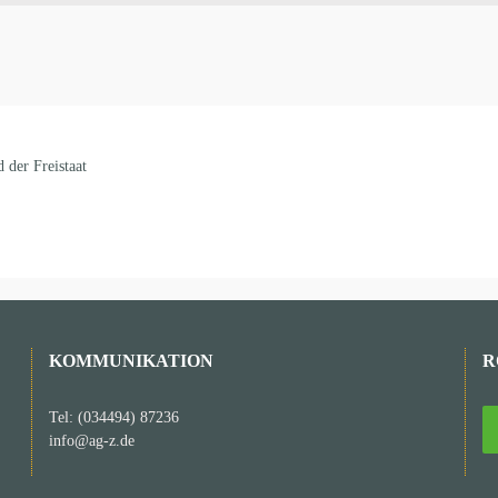
 der Freistaat
KOMMUNIKATION
R
Tel: (034494) 87236
info@ag-z.de