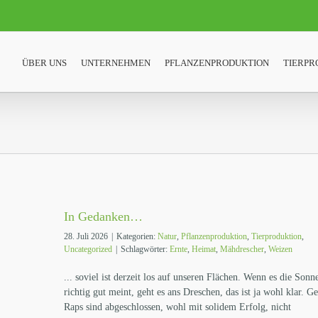
ÜBER UNS
UNTERNEHMEN
PFLANZENPRODUKTION
TIERPR
In Gedanken…
28. Juli 2026
|
Kategorien:
Natur
,
Pflanzenproduktion
,
Tierproduktion
,
Uncategorized
|
Schlagwörter:
Ernte
,
Heimat
,
Mähdrescher
,
Weizen
... soviel ist derzeit los auf unseren Flächen. Wenn es die Sonn
richtig gut meint, geht es ans Dreschen, das ist ja wohl klar. G
Raps sind abgeschlossen, wohl mit solidem Erfolg, nicht