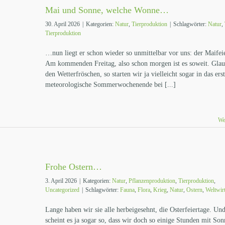
Mai und Sonne, welche Wonne…
30. April 2026
|
Kategorien:
Natur
,
Tierproduktion
|
Schlagwörter:
Natur
,
Tierproduktion
…nun liegt er schon wieder so unmittelbar vor uns: der Maifei
Am kommenden Freitag, also schon morgen ist es soweit. Gla
den Wetterfröschen, so starten wir ja vielleicht sogar in das ers
meteorologische Sommerwochenende bei [...]
We
Frohe Ostern…
3. April 2026
|
Kategorien:
Natur
,
Pflanzenproduktion
,
Tierproduktion
,
Uncategorized
|
Schlagwörter:
Fauna
,
Flora
,
Krieg
,
Natur
,
Ostern
,
Weltwirt
Lange haben wir sie alle herbeigesehnt, die Osterfeiertage. Un
scheint es ja sogar so, dass wir doch so einige Stunden mit So