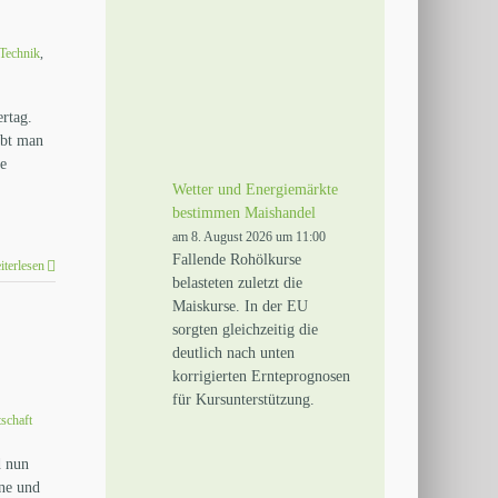
Technik
,
ertag.
ubt man
te
Wetter und Energiemärkte
bestimmen Maishandel
am 8. August 2026 um 11:00
Fallende Rohölkurse
iterlesen
belasteten zuletzt die
Maiskurse. In der EU
sorgten gleichzeitig die
deutlich nach unten
korrigierten Ernteprognosen
für Kursunterstützung.
schaft
d nun
nne und