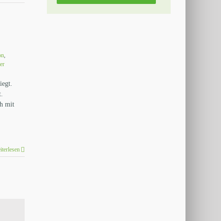
on
,
er
iegt.
t.
ch mit
iterlesen