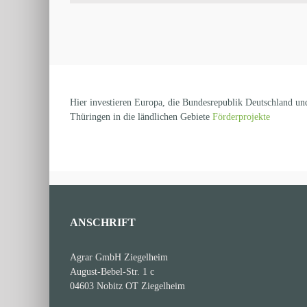
Hier investieren Europa, die Bundesrepublik Deutschland und
Thüringen in die ländlichen Gebiete
Förderprojekte
ANSCHRIFT
Agrar GmbH Ziegelheim
August-Bebel-Str. 1 c
04603 Nobitz OT Ziegelheim