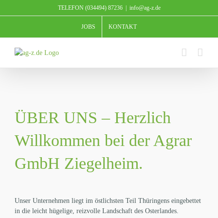
Zum
TELEFON (034494) 87236
|
info@ag-z.de
Inhalt
springen
JOBS
KONTAKT
ÜBER UNS – Herzlich
Willkommen bei der Agrar
GmbH Ziegelheim.
Unser Unternehmen liegt im östlichsten Teil Thüringens eingebettet
in die leicht hügelige, reizvolle Landschaft des Osterlandes.