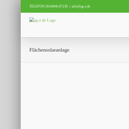
Zum
TELEFON (034494) 87236
|
info@ag-z.de
Inhalt
springen
Flächensolaranlage