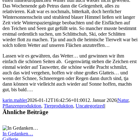
einen mitteleuropäischen Winter nun auch wieder nicht gewesen.
Das Wochenende gab Petrus dann die Gelegenheit, alles zu
relativieren. Kalt war es nochmals, bitterkalt, doch herrlicher
Wintersonnenschein und strahlend blauer Himmel ließen seit langer
Zeit viele Winterspaziergänge beobachten und die Eisflächen auf
den Teichen und Seen gut gefüllt sein. So mancher musste bestimmt
erstmal ordentlich suchen, um Schlittschuh, Ski, oder Schlitten
wieder flott zu machen. Tja und auch die heimische Tierwelt war bei
solch tollem Wetter auf unseren Flächen anzutreffen…
Lassen wir es gewähren, das Wetter… und gewinnen wir ihm
einfach die schönen Seiten ab. Gegenwärtig stehen die Zeichen erst
einmal wieder auf Tauwetter, die schöne weiße Pracht schmilzt,
auch das wird vergehen, hoffen wir ohne großes Glatteis… und
wenn der Schnee, Schneeregen oder Regen dann durch sind, tja
dann können wir vielleicht auch wieder auf Sonne hoffen, machts
gut, bis bald….
karin.mahler
2026-01-12T16:42:56+01:00
12. Januar 2026
|
Natur
,
Pflanzenproduktion
,
Tierproduktion
,
Uncategorized
|
Ähnliche Beiträge
In Gedanken…
Gallerie