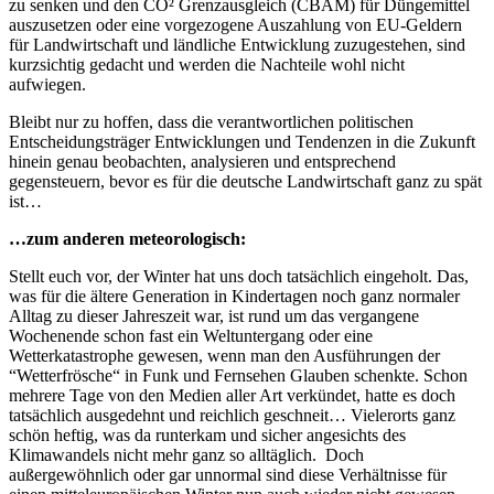
zu senken und den CO² Grenzausgleich (CBAM) für Düngemittel
auszusetzen oder eine vorgezogene Auszahlung von EU-Geldern
für Landwirtschaft und ländliche Entwicklung zuzugestehen, sind
kurzsichtig gedacht und werden die Nachteile wohl nicht
aufwiegen.
Bleibt nur zu hoffen, dass die verantwortlichen politischen
Entscheidungsträger Entwicklungen und Tendenzen in die Zukunft
hinein genau beobachten, analysieren und entsprechend
gegensteuern, bevor es für die deutsche Landwirtschaft ganz zu spät
ist…
…zum anderen meteorologisch:
Stellt euch vor, der Winter hat uns doch tatsächlich eingeholt. Das,
was für die ältere Generation in Kindertagen noch ganz normaler
Alltag zu dieser Jahreszeit war, ist rund um das vergangene
Wochenende schon fast ein Weltuntergang oder eine
Wetterkatastrophe gewesen, wenn man den Ausführungen der
“Wetterfrösche“ in Funk und Fernsehen Glauben schenkte. Schon
mehrere Tage von den Medien aller Art verkündet, hatte es doch
tatsächlich ausgedehnt und reichlich geschneit… Vielerorts ganz
schön heftig, was da runterkam und sicher angesichts des
Klimawandels nicht mehr ganz so alltäglich. Doch
außergewöhnlich oder gar unnormal sind diese Verhältnisse für