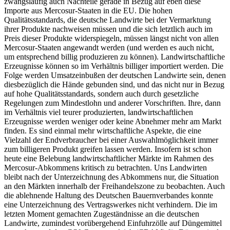
zwangsläufig auch Nachteile gerade in Bezug auf eben diese
Importe aus Mercosur-Staaten in die EU. Die hohen
Qualitätsstandards, die deutsche Landwirte bei der Vermarktung
ihrer Produkte nachweisen müssen und die sich letztlich auch im
Preis dieser Produkte widerspiegeln, müssen längst nicht von allen
Mercosur-Staaten angewandt werden (und werden es auch nicht,
um entsprechend billig produzieren zu können). Landwirtschaftliche
Erzeugnisse können so im Verhältnis billiger importiert werden. Die
Folge werden Umsatzeinbußen der deutschen Landwirte sein, denen
diesbezüglich die Hände gebunden sind, und das nicht nur in Bezug
auf hohe Qualitätsstandards, sondern auch durch gesetzliche
Regelungen zum Mindestlohn und anderer Vorschriften. Ihre, dann
im Verhältnis viel teurer produzierten, landwirtschaftlichen
Erzeugnisse werden weniger oder keine Abnehmer mehr am Markt
finden. Es sind einmal mehr wirtschaftliche Aspekte, die eine
Vielzahl der Endverbraucher bei einer Auswahlmöglichkeit immer
zum billigeren Produkt greifen lassen werden. Insofern ist schon
heute eine Belebung landwirtschaftlicher Märkte im Rahmen des
Mercosur-Abkommens kritisch zu betrachten. Uns Landwirten
bleibt nach der Unterzeichnung des Abkommens nur, die Situation
an den Märkten innerhalb der Freihandelszone zu beobachten. Auch
die ablehnende Haltung des Deutschen Bauernverbandes konnte
eine Unterzeichnung des Vertragswerkes nicht verhindern. Die im
letzten Moment gemachten Zugeständnisse an die deutschen
Landwirte, zumindest vorübergehend Einfuhrzölle auf Düngemittel