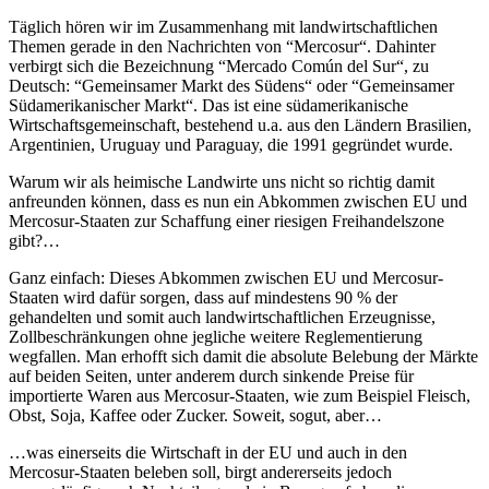
Täglich hören wir im Zusammenhang mit landwirtschaftlichen
Themen gerade in den Nachrichten von “Mercosur“. Dahinter
verbirgt sich die Bezeichnung “Mercado Común del Sur“, zu
Deutsch: “Gemeinsamer Markt des Südens“ oder “Gemeinsamer
Südamerikanischer Markt“. Das ist eine südamerikanische
Wirtschaftsgemeinschaft, bestehend u.a. aus den Ländern Brasilien,
Argentinien, Uruguay und Paraguay, die 1991 gegründet wurde.
Warum wir als heimische Landwirte uns nicht so richtig damit
anfreunden können, dass es nun ein Abkommen zwischen EU und
Mercosur-Staaten zur Schaffung einer riesigen Freihandelszone
gibt?…
Ganz einfach: Dieses Abkommen zwischen EU und Mercosur-
Staaten wird dafür sorgen, dass auf mindestens 90 % der
gehandelten und somit auch landwirtschaftlichen Erzeugnisse,
Zollbeschränkungen ohne jegliche weitere Reglementierung
wegfallen. Man erhofft sich damit die absolute Belebung der Märkte
auf beiden Seiten, unter anderem durch sinkende Preise für
importierte Waren aus Mercosur-Staaten, wie zum Beispiel Fleisch,
Obst, Soja, Kaffee oder Zucker. Soweit, sogut, aber…
…was einerseits die Wirtschaft in der EU und auch in den
Mercosur-Staaten beleben soll, birgt andererseits jedoch