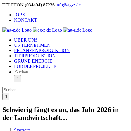
Zum
TELEFON (034494) 87236
|
info@ag-z.de
Inhalt
JOBS
springen
KONTAKT
ÜBER UNS
UNTERNEHMEN
PFLANZENPRODUKTION
TIERPRODUKTION
GRÜNE ENERGIE
FÖRDERPROJEKTE
Suche
nach:
Suche
nach:
Schwierig fängt es an, das Jahr 2026 in
der Landwirtschaft…
Startseite