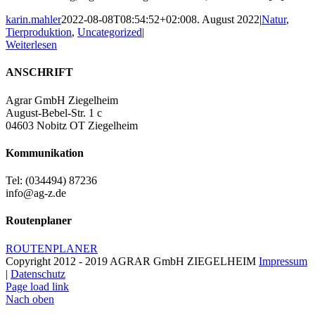
karin.mahler
2022-08-08T08:54:52+02:00
8. August 2022
|
Natur
,
Tierproduktion
,
Uncategorized
|
Weiterlesen
ANSCHRIFT
Agrar GmbH Ziegelheim
August-Bebel-Str. 1 c
04603 Nobitz OT Ziegelheim
Kommunikation
Tel: (034494) 87236
info@ag-z.de
Routenplaner
ROUTENPLANER
Copyright 2012 - 2019 AGRAR GmbH ZIEGELHEIM
Impressum
|
Datenschutz
Page load link
Nach oben