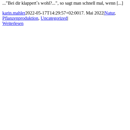
..."Bei dir klappert`s wohl?...", so sagt man schnell mal, wenn [...]
karin.mahler
2022-05-17T14:29:57+02:00
17. Mai 2022
|
Natur
,
Pflanzenproduktion
,
Uncategorized
|
Weiterlesen