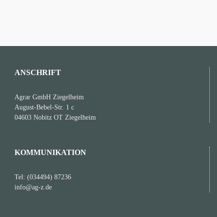
2026
in
der
Landwirtschaft…
ANSCHRIFT
Agrar GmbH Ziegelheim
August-Bebel-Str. 1 c
04603 Nobitz OT Ziegelheim
KOMMUNIKATION
Tel: (034494) 87236
info@ag-z.de