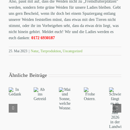
Also, passt mit auf, dass die Weiden nicht zu „Fremdfutterplätzen“
werden, sondern fette grüne Weiden für unsere Ladies bleiben. Gebt
uns gern Bescheid, wenn ihr doch bei einem Spaziergang entlang
unserer Weiden feststellen müsst, dass etwas mit den Tieren nicht
stimmt, oder ihr im Vorbeigehen seht, dass da etwas drin liegt, was
nicht hinein gehört. Meldet euch! Wir und die Ladies werden es
euch danken:
0172 6930187
25. Mai 2023
|
Natur
,
Tierproduktion
,
Uncategorized
Ähnliche Beiträge
Schwierig
Mai
Ab
fängt
In
Frohe
und
ins
es
Gedanken…
Ostern…
Sonne,
Getreide…
an,
welche
das
Wonne…
Jahr