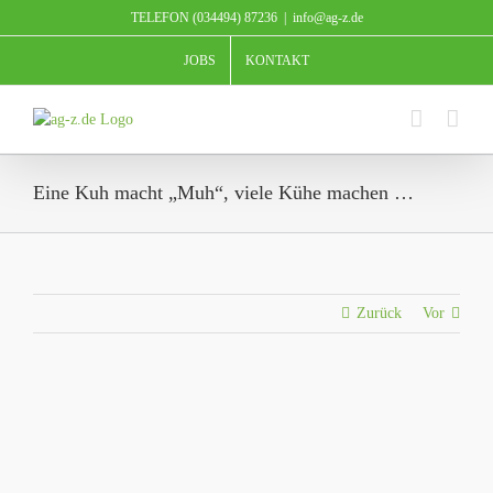
Zum
TELEFON (034494) 87236
|
info@ag-z.de
Inhalt
springen
JOBS
KONTAKT
Eine Kuh macht „Muh“, viele Kühe machen …
Zurück
Vor
Zeige
grösseres
Bild