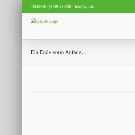
Zum
TELEFON (034494) 87236
|
info@ag-z.de
Inhalt
springen
Ein Ende vorm Anfang…
Zeige
grösseres
Bild