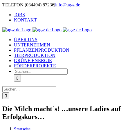
Zum
TELEFON (034494) 87236
|
info@ag-z.de
Inhalt
JOBS
springen
KONTAKT
ÜBER UNS
UNTERNEHMEN
PFLANZENPRODUKTION
TIERPRODUKTION
GRÜNE ENERGIE
FÖRDERPROJEKTE
Suche
nach:
Suche
nach:
Die Milch macht´s! …unsere Ladies auf
Erfolgskurs…
Startseite