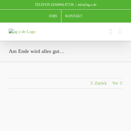
Zum
TELEFON (034494) 87236
|
info@ag-z.de
Inhalt
springen
JOBS
KONTAKT
Am Ende wird alles gut…
Zurück
Vor
Zeige
grösseres
Bild