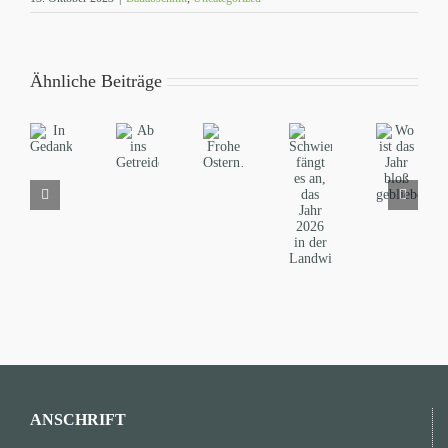
Ähnliche Beiträge
Schwierig
Wo
Ab
fängt
In
ist
Frohe
ins
es
Gedanken…
das
Ostern…
Getreide…
an,
Jahr
das
bloß
Jahr
geblieben…
2026
in
der
Landwirtschaft…
ANSCHRIFT