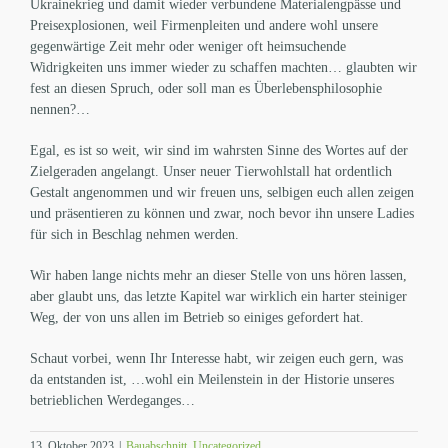
Ukrainekrieg und damit wieder verbundene Materialengpässe und
Preisexplosionen, weil Firmenpleiten und andere wohl unsere
gegenwärtige Zeit mehr oder weniger oft heimsuchende
Widrigkeiten uns immer wieder zu schaffen machten… glaubten wir
fest an diesen Spruch, oder soll man es Überlebensphilosophie
nennen?…
Egal, es ist so weit, wir sind im wahrsten Sinne des Wortes auf der
Zielgeraden angelangt. Unser neuer Tierwohlstall hat ordentlich
Gestalt angenommen und wir freuen uns, selbigen euch allen zeigen
und präsentieren zu können und zwar, noch bevor ihn unsere Ladies
für sich in Beschlag nehmen werden.
Wir haben lange nichts mehr an dieser Stelle von uns hören lassen,
aber glaubt uns, das letzte Kapitel war wirklich ein harter steiniger
Weg, der von uns allen im Betrieb so einiges gefordert hat.
Schaut vorbei, wenn Ihr Interesse habt, wir zeigen euch gern, was
da entstanden ist, …wohl ein Meilenstein in der Historie unseres
betrieblichen Werdeganges…
13. Oktober 2023
|
Bauabschnitt
,
Uncategorized