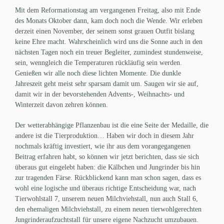
Mit dem Reformationstag am vergangenen Freitag, also mit Ende
des Monats Oktober dann, kam doch noch die Wende. Wir erleben
derzeit einen November, der seinem sonst grauen Outfit bislang
keine Ehre macht. Wahrscheinlich wird uns die Sonne auch in den
nächsten Tagen noch ein treuer Begleiter, zumindest stundenweise,
sein, wenngleich die Temperaturen rückläufig sein werden.
Genießen wir alle noch diese lichten Momente. Die dunkle
Jahreszeit geht meist sehr sparsam damit um. Saugen wir sie auf,
damit wir in der bevorstehenden Advents-, Weihnachts- und
Winterzeit davon zehren können.
Der wetterabhängige Pflanzenbau ist die eine Seite der Medaille, die
andere ist die Tierproduktion… Haben wir doch in diesem Jahr
nochmals kräftig investiert, wie ihr aus dem vorangegangenen
Beitrag erfahren habt, so können wir jetzt berichten, dass sie sich
überaus gut eingelebt haben: die Kälbchen und Jungrinder bis hin
zur tragenden Färse. Rückblickend kann man schon sagen, dass es
wohl eine logische und überaus richtige Entscheidung war, nach
Tierwohlstall 7, unserem neuen Milchviehstall, nun auch Stall 6,
den ehemaligen Milchviehstall, zu einem neuen tierwohlgerechten
Jungrinderaufzuchtstall für unsere eigene Nachzucht umzubauen.