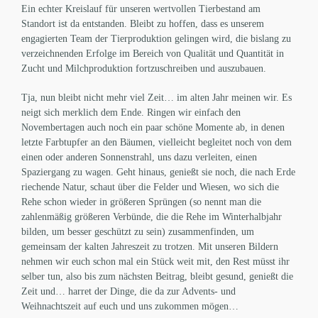
Ein echter Kreislauf für unseren wertvollen Tierbestand am
Standort ist da entstanden. Bleibt zu hoffen, dass es unserem
engagierten Team der Tierproduktion gelingen wird, die bislang zu
verzeichnenden Erfolge im Bereich von Qualität und Quantität in
Zucht und Milchproduktion fortzuschreiben und auszubauen.
Tja, nun bleibt nicht mehr viel Zeit… im alten Jahr meinen wir. Es
neigt sich merklich dem Ende. Ringen wir einfach den
Novembertagen auch noch ein paar schöne Momente ab, in denen
letzte Farbtupfer an den Bäumen, vielleicht begleitet noch von dem
einen oder anderen Sonnenstrahl, uns dazu verleiten, einen
Spaziergang zu wagen. Geht hinaus, genießt sie noch, die nach Erde
riechende Natur, schaut über die Felder und Wiesen, wo sich die
Rehe schon wieder in größeren Sprüngen (so nennt man die
zahlenmäßig größeren Verbünde, die die Rehe im Winterhalbjahr
bilden, um besser geschützt zu sein) zusammenfinden, um
gemeinsam der kalten Jahreszeit zu trotzen. Mit unseren Bildern
nehmen wir euch schon mal ein Stück weit mit, den Rest müsst ihr
selber tun, also bis zum nächsten Beitrag, bleibt gesund, genießt die
Zeit und… harret der Dinge, die da zur Advents- und
Weihnachtszeit auf euch und uns zukommen mögen…