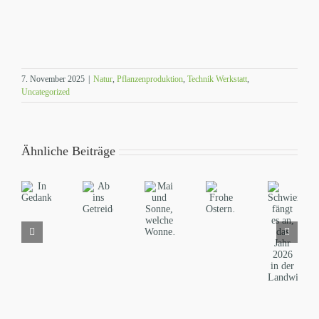
7. November 2025
|
Natur
,
Pflanzenproduktion
,
Technik Werkstatt
,
Uncategorized
Ähnliche Beiträge
Schwierig
Mai
Ab
fängt
In
Frohe
und
ins
es
Gedanken…
Ostern…
Sonne,
Getreide…
an,
welche
das
Wonne…
Jahr
2026
in