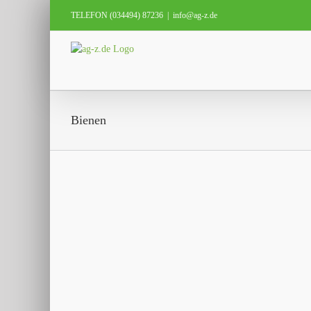
Zum
TELEFON (034494) 87236
|
info@ag-z.de
Inhalt
springen
Bienen