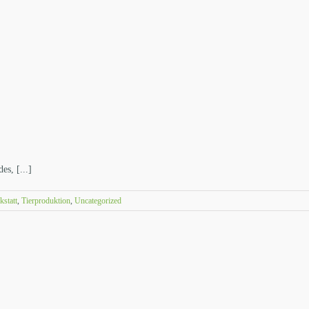
s, [...]
kstatt
,
Tierproduktion
,
Uncategorized