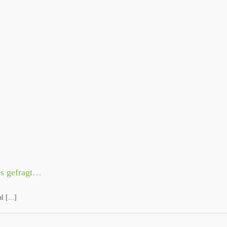
es gefragt…
 [...]