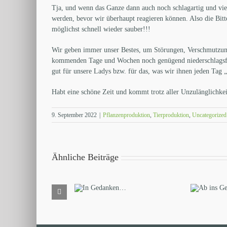
Tja, und wenn das Ganze dann auch noch schlagartig und vie
werden, bevor wir überhaupt reagieren können. Also die Bit
möglichst schnell wieder sauber!!!
Wir geben immer unser Bestes, um Störungen, Verschmutzunge
kommenden Tage und Wochen noch genügend niederschlagsfre
gut für unsere Ladys bzw. für das, was wir ihnen jeden Ta
Habt eine schöne Zeit und kommt trotz aller Unzulänglichk
9. September 2022
|
Pflanzenproduktion
,
Tierproduktion
,
Uncategorized
Ähnliche Beiträge
Ab ins
Mai u
In
Getreide…
Gedanken…