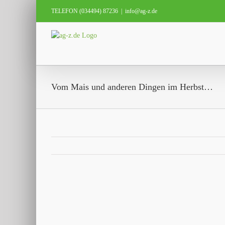
Zum
TELEFON (034494) 87236
|
info@ag-z.de
Inhalt
springen
Vom Mais und anderen Dingen im Herbst…
Zeige
grösseres
Bild