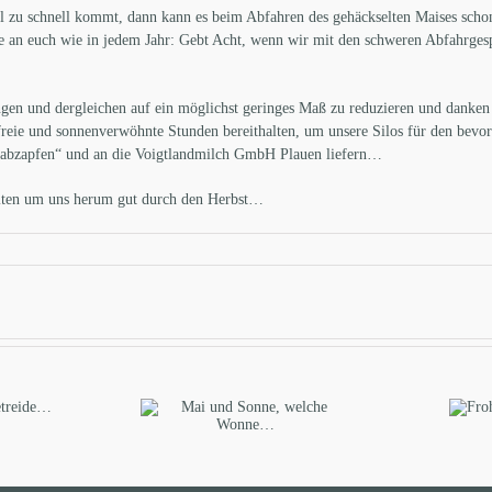
l zu schnell kommt, dann kann es beim Abfahren des gehäckselten Maises scho
te an euch wie in jedem Jahr: Gebt Acht, wenn wir mit den schweren Abfahrge
n und dergleichen auf ein möglichst geringes Maß zu reduzieren und danken eu
ie und sonnenverwöhnte Stunden bereithalten, um unsere Silos für den bevo
g „abzapfen“ und an die Voigtlandmilch GmbH Plauen liefern…
eiten um uns herum gut durch den Herbst…
Sc
nd Sonne, welche
Frohe
Wonne…
Ostern…