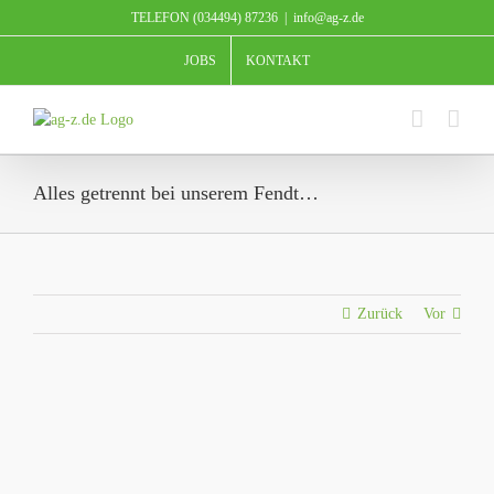
Zum
TELEFON (034494) 87236
|
info@ag-z.de
Inhalt
springen
JOBS
KONTAKT
Alles getrennt bei unserem Fendt…
Zurück
Vor
Zeige
grösseres
Bild