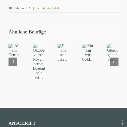
10. Februar 2021
|
Technik Werkstatt
Ähnliche Beiträge
…
Rein
Ein
Ab
Gleich
Oktober…
ins
Tag
ins
geht`s
vorbei,
neue
wie
Getreide…
los…
November
Jahr…
Gold…
herbei,
Dezember
bald
sei…
ANSCHRIFT