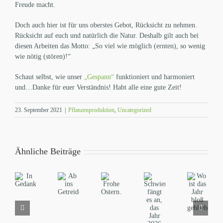
Freude macht.
Doch auch hier ist für uns oberstes Gebot, Rücksicht zu nehmen.
Rücksicht auf euch und natürlich die Natur. Deshalb gilt auch bei
diesen Arbeiten das Motto: „So viel wie möglich (ernten), so wenig
wie nötig (stören)!“
Schaut selbst, wie unser
„Gespann“
funktioniert und harmoniert
und…Danke für euer Verständnis! Habt alle eine gute Zeit!
23. September 2021
|
Pflanzenproduktion
,
Uncategorized
Ähnliche Beiträge
Schwierig
Wo
Ab
fängt
In
ist
Frohe
ins
es
Gedanken…
das
Ostern…
Getreide…
an,