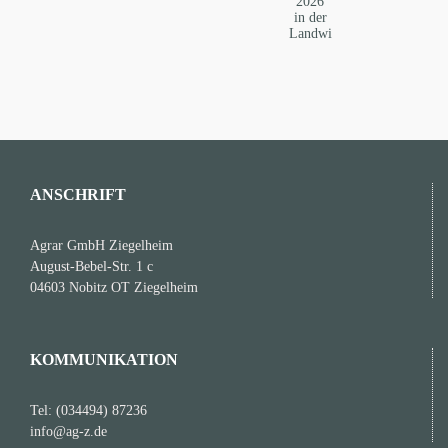
Jahr
das
bloß
Jahr
geblieben…
2026
in
der
Landwirtschaft…
ANSCHRIFT
Agrar GmbH Ziegelheim
August-Bebel-Str. 1 c
04603 Nobitz OT Ziegelheim
KOMMUNIKATION
Tel: (034494) 87236
info@ag-z.de