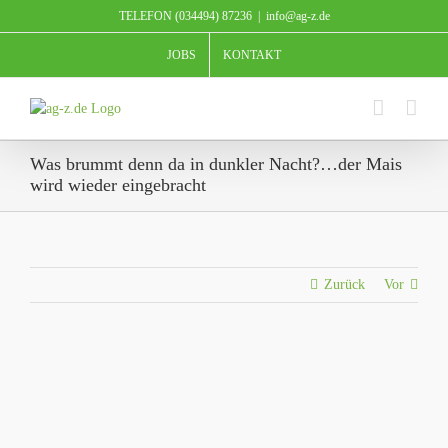
Zum
TELEFON (034494) 87236
|
info@ag-z.de
Inhalt
springen
JOBS
KONTAKT
Was brummt denn da in dunkler Nacht?…der Mais
wird wieder eingebracht
Zurück
Vor
Zeige
grösseres
Bild