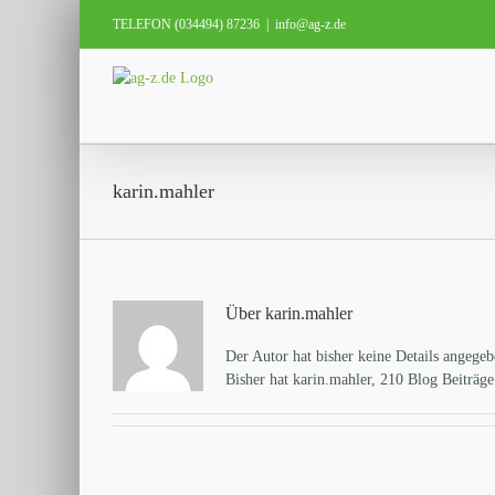
Zum
TELEFON (034494) 87236
|
info@ag-z.de
Inhalt
springen
karin.mahler
Über
karin.mahler
Der Autor hat bisher keine Details angegeb
Bisher hat karin.mahler, 210 Blog Beiträge