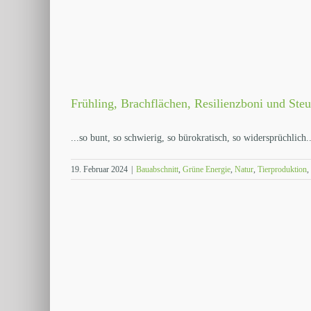
Frühling, Brachflächen, Resilienzboni und Ste
...so bunt, so schwierig, so bürokratisch, so widersprüchlich...
19. Februar 2024
|
Bauabschnitt
,
Grüne Energie
,
Natur
,
Tierproduktion
,